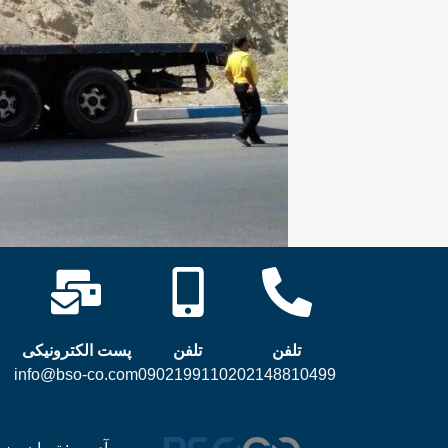
تلفن
تلفن
پست الکترونیکی
info@bso-co.com
09021991102
02148810499