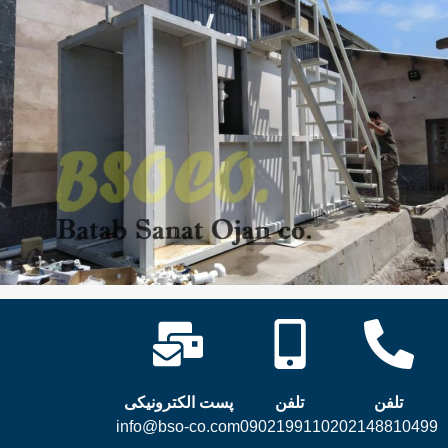
تلفن
تلفن
پست الکترونیکی
info@bso-co.com
09021991102
02148810499