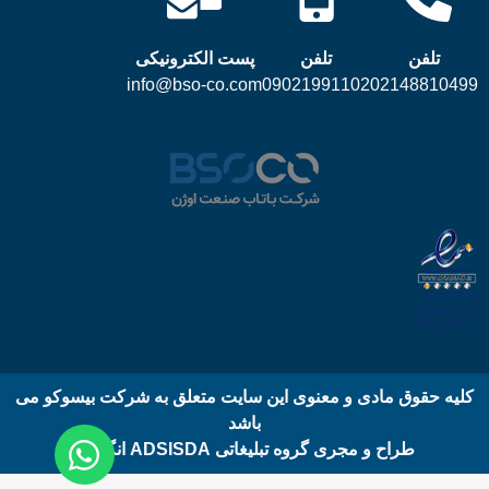
تلفن
تلفن
پست الکترونیکی
info@bso-co.com
09021991102
02148810499
کلیه حقوق مادی و معنوی این سایت متعلق به شرکت بیسوکو می
باشد
طراح و مجری گروه تبلیغاتی ADSISDA انگلیس