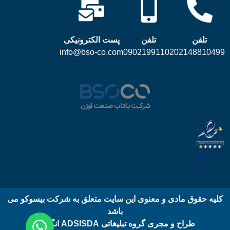
تلفن
تلفن
پست الکترونیکی
info@bso-co.com
09021991102
02148810499
کلیه حقوق مادی و معنوی این سایت متعلق به شرکت بیسوکو می
باشد
طراح و مجری گروه تبلیغاتی ADSISDA انگلیس