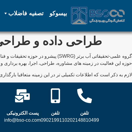
بیسوکو
تصفیه فاضلاب
طراحی داده و طراحی
گروه علمی-تحقیقاتی آب برتر (SWRG) پ
حوزه این فعالیت در زمینه های مشاوره، طراحی، اجرا، بهره برداری و
لازم به ذکر است که اطلاعات تکمیلی تر در این زمینه متعاقبا بارگذاری
تلفن
تلفن
پست الکترونیکی
info@bso-co.com
09021991102
02148810499