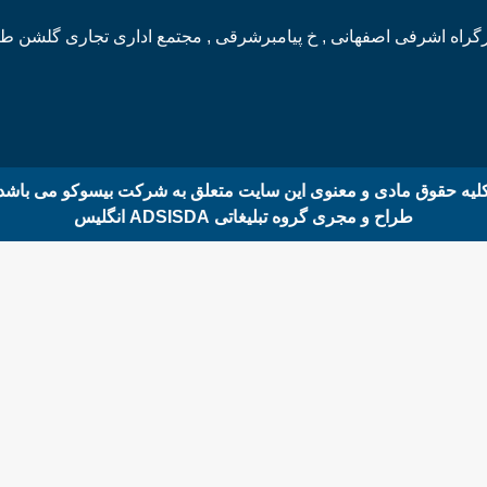
راه اشرفی اصفهانی , خ پیامبرشرقی , مجتمع اداری تجاری گلشن ط 5 واحد 508
لیه حقوق مادی و معنوی این سایت متعلق به شرکت بیسوکو می باشد
طراح و مجری گروه تبلیغاتی ADSISDA انگلیس