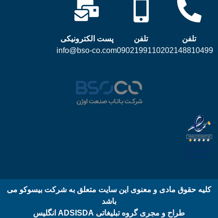
تلفن
تلفن
پست الکترونیکی
info@bso-co.com
09021991102
02148810499
کلیه حقوق مادی و معنوی این سایت متعلق به شرکت بیسوکو می
باشد
طراح و مجری گروه تبلیغاتی ADSISDA انگلیس