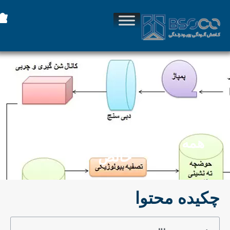
همه چیز درمورد فرآیند اکسیژن
خالص
چکیده محتوا