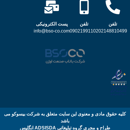
تلفن
تلفن
پست الکترونیکی
info@bso-co.com
09021991102
02148810499
کلیه حقوق مادی و معنوی این سایت متعلق به شرکت بیسوکو می
باشد
طراح و مجری گروه تبلیغاتی ADSISDA انگلیس