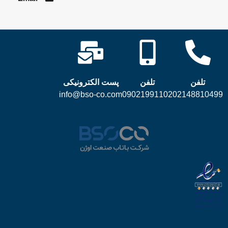
تلفن
تلفن
پست الکترونیکی
info@bso-co.com
09021991102
02148810499