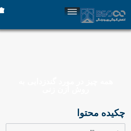
همه چیز در مورد گندزدایی به
روش ازن زنی
چکیده محتوا