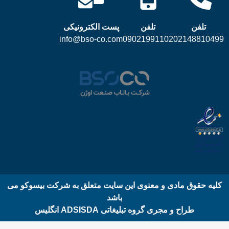
تلفن
تلفن
پست الکترونیکی
info@bso-co.com
09021991102
02148810499
کلیه حقوق مادی و معنوی این سایت متعلق به شرکت بیسوکو می
باشد
طراح و مجری گروه تبلیغاتی ADSISDA انگلیس