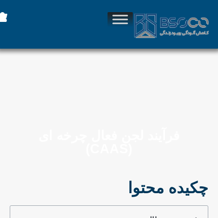
فرآیند لجن فعال چرخه ای
(CAAS)
چکیده محتوا