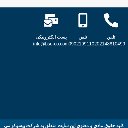
تلفن
تلفن
پست الکترونیکی
info@bso-co.com
09021991102
02148810499
کلیه حقوق مادی و معنوی این سایت متعلق به شرکت بیسوکو می