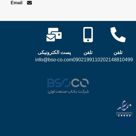
Email
تلفن
تلفن
پست الکترونیکی
info@bso-co.com
09021991102
02148810499