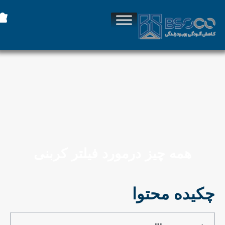
همه چیز درمورد فیلتر کربنی
چکیده محتوا