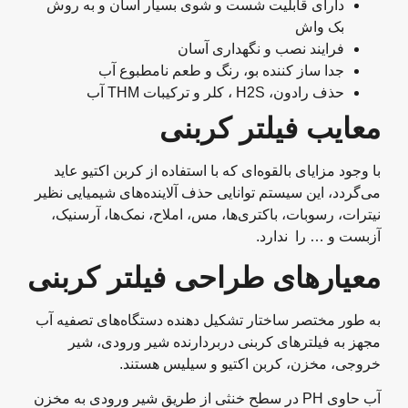
دارای قابلیت شست و شوی بسیار آسان و به روش
بک واش
فرایند نصب و نگهداری آسان
جدا ساز کننده بو، رنگ و طعم نامطبوع آب
حذف رادون، H2S ، کلر و ترکیبات THM آب
معایب فیلتر کربنی
با وجود مزایای بالقوه‌ای که با استفاده از کربن اکتیو عاید
می‌گردد، این سیستم توانایی حذف آلاینده‌های شیمیایی نظیر
نیترات، رسوبات، باکتری‌ها، مس، املاح، نمک‌ها، آرسنیک،
آزبست و … را ندارد.
معیارهای طراحی فیلتر کربنی
به طور مختصر ساختار تشکیل دهنده دستگاه‌های تصفیه آب
مجهز به فیلترهای کربنی دربردارنده شیر ورودی، شیر
خروجی، مخزن، کربن اکتیو و سیلیس هستند.
آب حاوی PH در سطح خنثی از طریق شیر ورودی به مخزن