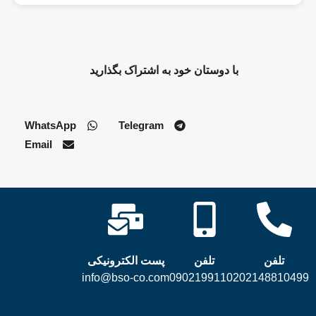
با دوستان خود به اشتراک بگذارید
WhatsApp
Telegram
Email
تلفن
تلفن
پست الکترونیکی
info@bso-co.com
09021991102
02148810499