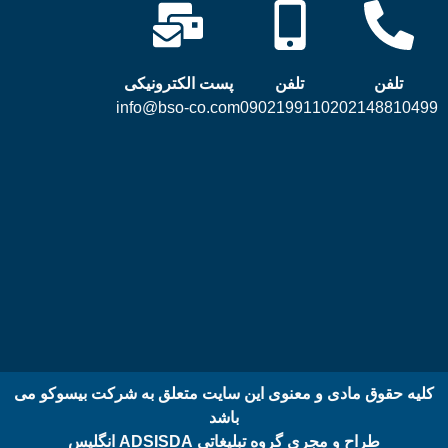
تلفن
تلفن
پست الکترونیکی
info@bso-co.com
09021991102
02148810499
کلیه حقوق مادی و معنوی این سایت متعلق به شرکت بیسوکو می
باشد
طراح و مجری گروه تبلیغاتی ADSISDA انگلیس