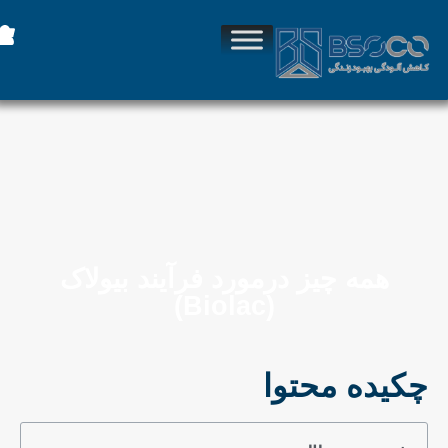
همه چیز درمورد فرآیند بیولاک
(Biolac)
چکیده محتوا