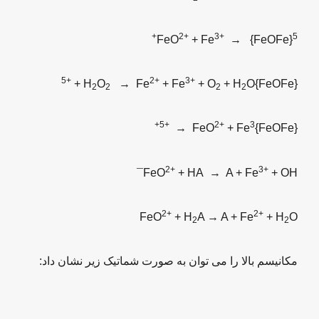
2+
3+
5+
FeO
+ Fe
→ {FeOFe}
5+
2+
3+
O
+ H
O
→ Fe
+ Fe
+ O
+ H
{FeOFe}
2
2
2
2
5+
2+
3+
→ FeO
+ Fe
{FeOFe}
2+
3+
+ OH¯
FeO
+ HA → A + Fe
2+
2+
O
FeO
+ H
A → A + Fe
+ H
2
2
مکانیسم بالا را می توان به صورت شماتیک زیر نشان داد: