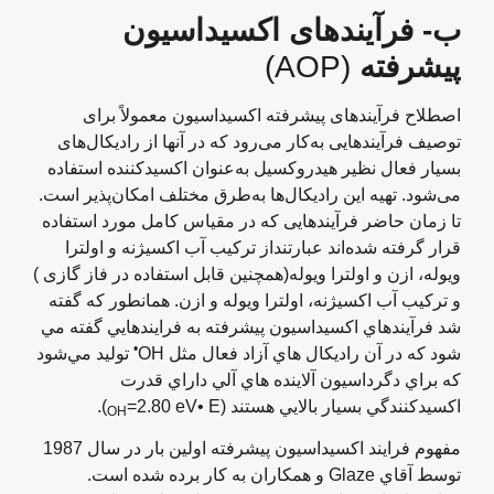
ب- فرآیندهای اكسیداسیون
پیشرفته
(AOP)
اصطلاح فرآیندهای پیشرفته اکسیداسیون معمولاً برای
توصیف فرآیندهایی به‌کار می‌رود که در آنها از رادیکال‌های
بسیار فعال نظیر هیدروکسیل به‌عنوان اکسید‌کننده استفاده
می‌شود. تهیه این رادیکال‌ها به‌طرق مختلف امکان‌پذیر است.
تا زمان حاضر فرآیندهایی که در مقیاس کامل مورد استفاده
قرار گرفته شده‌اند عبارتند‌از ترکیب آب اکسیژنه و اولترا
ویوله، ازن و اولترا ویوله(‌همچنین قابل استفاده در فاز گازی‌ )
و ترکیب آب اکسیژنه، اولترا ویوله و ازن. همانطور که گفته
شد فرآيندهاي اکسيداسيون پيشرفته به فرايندهايي گفته مي
•
شود که در آن راديکال هاي آزاد فعال مثل OH
توليد مي‌شود
که براي دگرداسيون آلاينده هاي آلي داراي قدرت
اکسيدکنندگي بسيار بالايي هستند (
=2.80 eV• E).
OH
مفهوم فرايند اکسيداسيون پيشرفته اولين بار در سال 1987
توسط آقاي Glaze و همکاران به کار برده شده است.