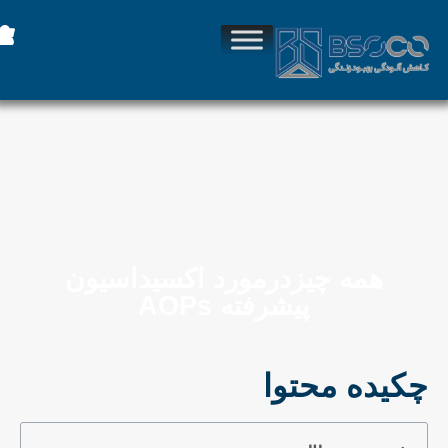
همه چیزدرمورد اکسیداسیون
پیشرفته AOPs
چکیده محتوا