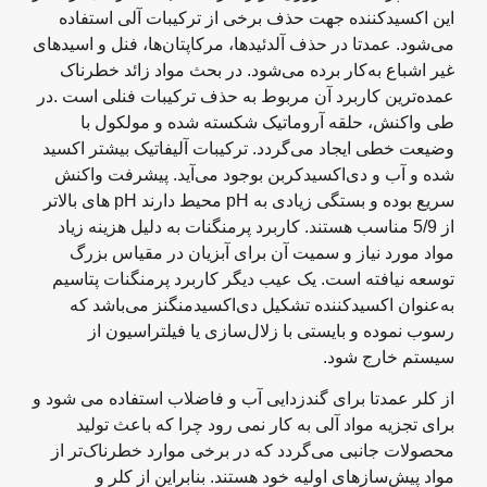
این اکسید‌کننده جهت حذف برخی از ترکیبات آلی استفاده
می‌شود. عمدتا در حذف آلدئید‌ها، مرکاپتان‌ها، فنل و اسیدهای
غیر اشباع به‌کار برده می‌شود. در بحث مواد زائد خطرناک
عمده‌ترین کاربرد آن مربوط به حذف ترکیبات فنلی است .در
طی واکنش، حلقه آروماتیک شکسته شده و مولکول با
وضیعت خطی ایجاد می‌گردد. ترکیبات آلیفاتیک بیشتر اکسید‌
شده و آب و دی‌اکسید‌کربن بوجود می‌آید. پیشرفت واکنش
سریع بوده و بستگی زیادی به pH محیط دارند pH های بالاتر
از 5/9 مناسب هستند. کاربرد پرمنگنات به دلیل هزینه زیاد
مواد مورد نیاز و سمیت آن برای آبزیان در مقیاس بزرگ
توسعه نیافته است. یک عیب دیگر کاربرد پرمنگنات پتاسیم
به‌عنوان اکسید‌کننده تشکیل دی‌اکسید‌منگنز می‌باشد که
رسوب نموده و بایستی با زلال‌سازی یا فیلتراسیون از
سیستم خارج شود.
از کلر عمدتا برای گندزدایی آب و فاضلاب استفاده می شود و
برای تجزیه مواد آلی به کار نمی رود چرا که باعث تولید
محصولات جانبی می‌گردد که در برخی موارد خطرناک‌تر از
مواد پیش‌سازهای اولیه خود هستند. بنابراین از کلر و