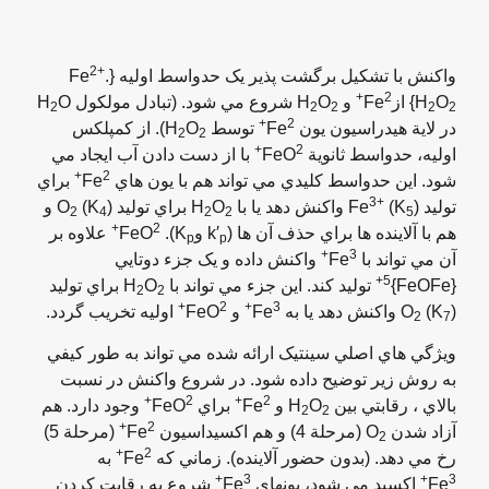
2+
واکنش با تشکيل برگشت پذير يک حدواسط اوليه {Fe
.
2+
O
H
} ازFe
و H
O
شروع مي شود. (تبادل مولکول H
O
2
2
2
2
2
2+
در لاية هيدراسيون يون Fe
توسط H
O
). از کمپلکس
2
2
2+
اوليه، حدواسط ثانوية FeO
با از دست دادن آب ايجاد مي
2+
شود. اين حدواسط کليدي مي تواند هم با يون هاي Fe
براي
3+
توليد Fe
) واکنش دهد يا با H
(K
O
براي توليد O
(K
) و
2
4
2
2
5
2+
هم با آلاينده ها براي حذف آن ها (k′
وK
). FeO
علاوه بر
p
p
3+
آن مي تواند با Fe
واکنش داده و يک جزء دوتايي
5+
{FeOFe}
توليد کند. اين جزء مي تواند با H
O
براي توليد
2
2
2+
3+
) واکنش دهد يا به Fe
(K
O
و FeO
اوليه تخريب گردد.
2
7
ويژگي هاي اصلي سينتيک ارائه شده مي تواند به طور کيفي
به روش زير توضيح داده شود. در شروع واکنش در نسبت
2+
2+
بالاي ، رقابتي بين H
O
و Fe
براي FeO
وجود دارد. هم
2
2
2+
آزاد شدن O
(مرحلة 4) و هم اکسيداسيون Fe
(مرحلة 5)
2
2+
رخ مي دهد. (بدون حضور آلاينده). زماني که Fe
به
3+
3+
Fe
اکسيد مي شود، يونهاي Fe
شروع به رقابت کردن