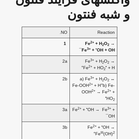
و شبه فنتون
NO.
Reaction
2+
1
Fe
+ H
O
→
2
2
3+
•
Fe
+
OH + OH¯
3+
2a
Fe
+ H
O
→
2
2
+
2+
•
Fe
+ HO
+ H
2
3+
2b
a) Fe
+ H
O
↔
2
2
2+
+
Fe-OOH
+ H
b) Fe-
2+
2+
OOH
→ Fe
+
•
HO
2
2+
•
3+
3a
Fe
+
OH → Fe
+
OH¯
2+
•
3b
Fe
+
OH →
III
2+
Fe
(OH)