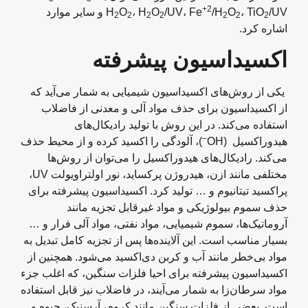
+2
، TiO
O
/H
/UV، Fe
O
، H
O
H
/UV و سایر موارد
2
2
2
2
2
2
2
اشاره کرد.
اکسیداسیون پیشرفته
یکی از روش‌های اکسیداسیون شیمیایی به شمار می‌آید که
از اکسیداسیون برای حذف مواد آلی و معدنی از فاضلاب
استفاده می‌کند. در این روش با تولید رادیکال‌های
–
هیدوراکسیل (OH
)، آلودگی را اکسید کرده و از محیط حذف
می‌کند. رادیکال‌های هیدوراکسیل را می‌توان از روش‌ها
مختلفی مانند ازن، هیدروژن پرکساید، نور اولتراویولت UV،
پراکسید تیتانیوم و … تولید کرد. اکسیداسیون پیشرفته برای
حذف سموم بیولوژیکی و مواد غیرقابل تجزیه مانند
آروماتیک‌ها، سموم شیمیایی، مواد نفتی، مواد آلی فرار و …
بسیار مناسب است. این آلاینده‌ها پس از تجزیه کامل تبدیل به
مواد بی‌خطر مانند آب و کربن دی‌اکسید می‌شود. همچنین از
اکسیداسیون پیشرفته برای احیا فلزات سنگین، که اغلب جزء
مواد سرطان‌زا به شمار می‌آیند، در فاضلاب نیز قابل استفاده
است. بعضی از فلزات سنگین مانند کروم، آرسنیک، جیوه و