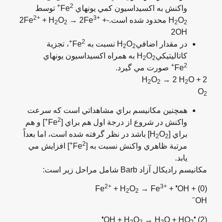
2+
واکنش به اکسيداسيون کمي يونهاي Fe
توسط
2+
3+
O
H
محدود شده است.-2Fe
+
→ 2Fe
O
+ H
2
2
2
2
2OH
2+
در مقدار اضافيH
O
نسبت به Fe
، تجزية
2
2
کاتاليتيکيH
O
به همراه اکسيداسيون يونهاي
2
2
2+
Fe
صورت مي گيرد.
O
→ 2 H
O +
2 H
2
2
2
O
2
همچنين مکانيسم براي مشاهداتي است که سرعت
2+
واکنش در شروع از درجة اول هم براي [Fe
] و هم
براي [H
O
] باشد در نظر گرفته شده است، اما بعداً
2
2
2+
مرتبة ظاهري واکنش نسبت به [Fe
] افزايش مي
يابد.
مکانيسم راديکال آزاد Barb شامل مراحل زير است:
2+
3+
•
+ H
O
→ Fe
+
OH +
(0) Fe
2
2
−
OH
•
•
OH + H
O
→ H
O + HO
(2)
2
2
2
2