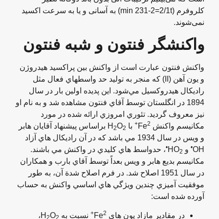
کلروفرم (min 231-2=2/1t) به آسانی و یا به سرعت اکسید
نمی‌شوند.
واکنشگر فنتون و شبه فنتون
واکنش فنتون عبارت است از واکنش بين پراکسيد هيدروژن
و يون آهن (II) که منجر به توليد حد واسطهاي فعال مثل
راديکال هيدروکسيل مي‌شود. اين پديده اولين بار در سال
1894 در انگلستان توسط آقاي فنتون مشاهده شد و به نام او
نيز معروف گرديد. تئوري امروزي ارائه شده در مورد
2+
مکانيسم واکنش Fe
با H
O
براساس پيشنهاد آقايان هابر
2
2
و ويس در سال 1934 مي باشد که در آن راديکال هاي آزاد
•
•
OH
و HO
، حدواسط هاي کليدي در واکنش مي باشند.
2
مکانيسم بديع هابر و ويس بعداً توسط آقاي بارب و همکاران
در سال 1951 اصلاح شد. در فرم اصلاح شدة آن، به طور
موفقيت آميزي چندين ويژگي هاي اساسي واکنش به حساب
آورده شده است:
2+
در مقادیر مازاد يون هاي Fe
نسبت به H
O
،
2
2