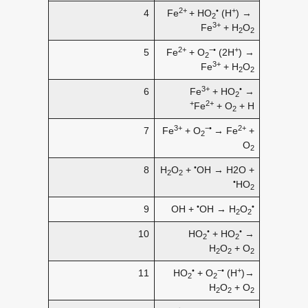
2+
•
+
4
Fe
+ HO
(H
) →
2
3+
Fe
+ H
O
2
2
2+
−•
+
5
Fe
+ O
(2H
) →
2
3+
Fe
+ H
O
2
2
3+
•
6
Fe
+ HO
→
2
+
2+
Fe
+ O
+ H
2
3+
−•
2+
7
Fe
+ O
→ Fe
+
2
O
2
•
8
H
O
+
OH → H2O +
2
2
•
HO
2
•
•
9
OH +
OH → H
O
2
2
•
•
10
HO
+ HO
→
2
2
H
O
+ O
2
2
2
•
−•
+
11
HO
+ O
(H
)→
2
2
H
O
+ O
2
2
2