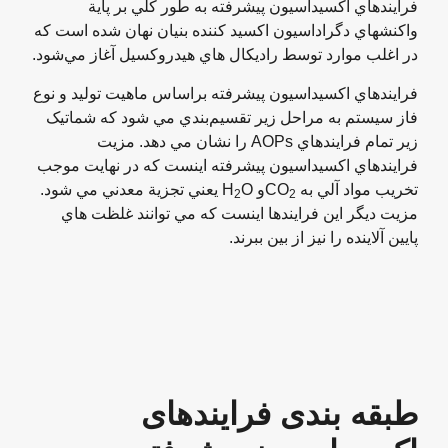
فرايندهاي اکسيداسيون پيشرفته به طور کلي بر پاية
واکنشهاي دگراداسيون اکسيد کننده بنيان نهان شده است که
در اغلب موارد توسط راديکال هاي هيدروکسيل آغاز مي‌شود.
فرايندهاي اکسيداسيون پيشرفته براساس ماهيت توليد و نوع
فاز سيستم به مراحل زير تقسيم‌بندي مي شود که شماتيک
زیر تمام فرايندهاي AOPs را نشان مي دهد. مزيت
فرايندهاي اکسيداسيون پيشرفته اينست که در نهايت موجب
تخريب مواد آلي به CO
و H
O يعني تجزية معدني مي شود.
2
2
مزيت ديگر اين فرايندها اينست که مي توانند غلظت هاي
پايين آلاينده را نيز از بين ببرند.
طبقه بندی فرایندهای