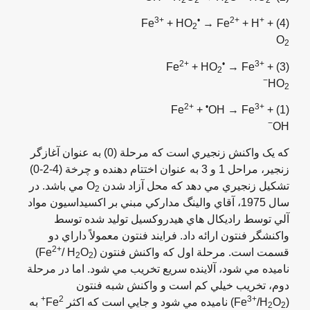
3+
•
2+
+
+ HO
→ Fe
+ H
+
(4) Fe
2
O
2
2+
•
3+
+ HO
→ Fe
+
(3) Fe
2
−
HO
2
2+
•
3+
+
OH → Fe
+
(1) Fe
−
OH
که يک واکنش زنجيري است که مرحلة (0) به عنوان آغازگر
زنجير، مراحل 1 و 3 به عنوان اختتام دهنده و چرخة (4-2-0)
تشکيل زنجيري مي دهد که محل آزاد شدن O
مي باشد. در
2
سال 1975، آقاي والينگ مدارکي مبني بر اکسيداسيون مواد
آلي توسط راديکال هاي هيدروکسيل توليد شده توسط
واکنشگر فنتون ارائه داد. فرايند فنتون معمولاً داراي دو
2+
قسمت است. مرحلة اول که واکنش فنتون (Fe
O
/ H
)
2
2
ناميده مي شود، آلاينده سريع تخريب مي شود. اما در مرحلة
دوم، تخريب خيلي کم است و واکنش شبه فنتون
2+
3+
(Fe
O
/H
) ناميده مي شود و جايي است که اکثر Fe
به
2
2