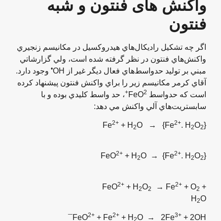
واکنش های فنتون و شبه
فنتون
اگر چه تشکيل راديکال‌هاي هيدروکسيل در مکانيسم زنجيري
واکنش‌هاي فنتون در نظر گرفته شده است، ولي گزارشاتي
•
مبني بر توليد حدواسط‌هاي فعال ديگر غير از OH
وجود دارد.
آقاي کرمر مکانيسم زير را براي واکنش فنتون پيشنهاد کرده
2+
است که حدواسط FeO
، حد واسط کليدي بوده و با
سابستريت‌هاي آلي واکنش مي دهد:
2+
2+
}
Fe
+ H
O → {Fe
. H
O
2
2
2
2+
2+
O
+ H
} → FeO
. H
O
{Fe
2
2
2
2+
2+
FeO
+ H
O
→ Fe
+ O
+
2
2
2
H
O
2
2+
2+
3+
+ 2OH¯
FeO
+ Fe
+ H
O → 2Fe
2