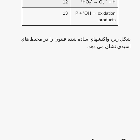
+
•
−•
12
HO
↔ O
+ H
2
2
•
13
P +
OH → oxidation
products
شکل زیر، واکنشهاي ساده شدة فنتون را در محيط هاي
اسيدي نشان مي دهد.