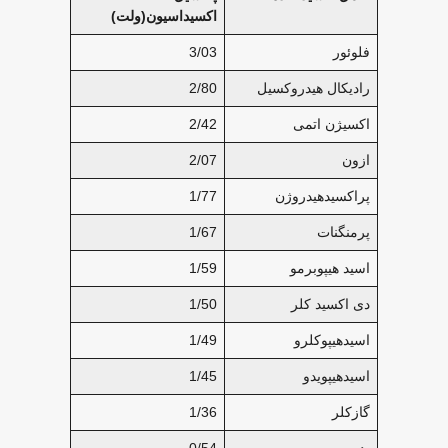
اکسیداسیون(ولت)
فلوئور
3/03
رادیکال هیدروکسیل
2/80
اکسیژن اتمی
2/42
ازون
2/07
پراکسیدهیدروژن
1/77
پرمنگنات
1/67
اسید هیپوبرمو
1/59
دی اکسید کلر
1/50
اسیدهیپوکلرو
1/49
اسیدهیپویدو
1/45
گازکلر
1/36
ید
0/54