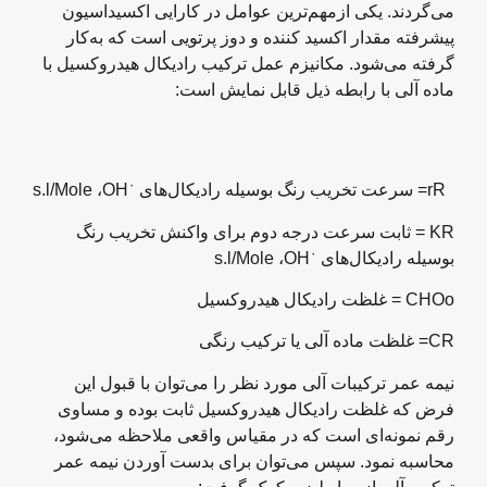
می‌گردند. یکی ازمهم‌ترین عوامل در کارایی اکسیداسیون
پیشرفته مقدار اکسید کننده و دوز پرتویی است که به‌کار
گرفته می‌شود. مکانیزم عمل ترکیب رادیکال هیدروکسیل با
ماده آلی با رابطه ذیل قابل نمایش است:
٠
rR= سرعت تخریب رنگ بوسیله رادیکال‌های OH
، s.l/Mole
KR = ثابت سرعت درجه دوم برای واکنش تخریب رنگ
٠
بوسیله رادیکال‌های OH
، s.l/Mole
CHOo = غلظت رادیکال هیدروکسیل
CR= غلظت ماده آلی یا ترکیب رنگی
نیمه عمر ترکیبات آلی مورد نظر را می‌توان با قبول این
فرض که غلظت رادیکال هیدروکسیل ثابت بوده و مساوی
رقم نمونه‌ای است که در مقیاس واقعی ملاحظه می‌شود،
محاسبه نمود. سپس می‌توان برای بدست آوردن نیمه عمر