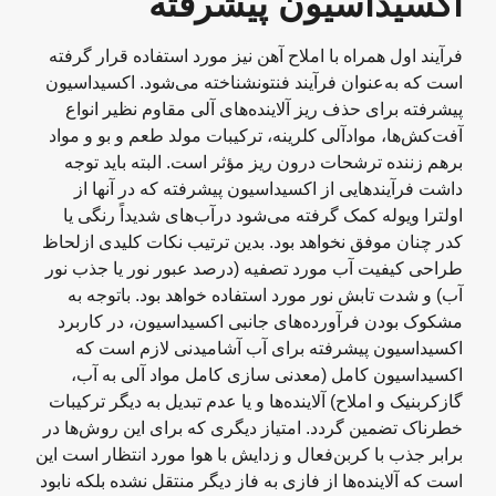
اکسیداسیون پیشرفته
فرآیند اول همراه با املاح آهن نیز مورد استفاده قرار گرفته
است که به‌عنوان فرآیند فنتونشناخته می‌شود. اکسیداسیون
پیشرفته برای حذف ریز آلاینده‌های آلی مقاوم نظیر انواع
آفت‌کش‌ها، موادآلی کلرینه، ترکیبات مولد طعم و بو و مواد
برهم زننده ترشحات درون ریز مؤثر است. البته باید توجه
داشت فرآیندهایی از اکسیداسیون پیشرفته که در آنها از
اولترا ویوله کمک گرفته می‌شود درآ‌ب‌های شدیداً رنگی یا
کدر چنان موفق نخواهد بود. بدین ترتیب نکات کلیدی ازلحاظ
طراحی کیفیت آب مورد تصفیه (درصد عبور نور یا جذب نور
آب) و شدت تابش نور مورد استفاده خواهد بود. باتوجه به
مشکوک بودن فرآورده‌های جانبی اکسیداسیون، در کاربرد
اکسیداسیون پیشرفته برای آب آشامیدنی لازم است که
اکسیداسیون کامل (معدنی سازی کامل مواد آلی به آب،
گازکربنیک و املاح) آلاینده‌ها و یا عدم تبدیل به دیگر ترکیبات
خطرناک تضمین گردد. امتیاز دیگری که برای این روش‌ها در
برابر جذب با کربن‌فعال و زدایش با هوا مورد انتظار است این
است که آلاینده‌ها از فازی به فاز دیگر منتقل نشده بلکه نابود