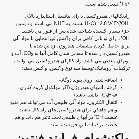
3+
Fe
تبديل شده است.
راديکالهاي هيدروکسيل داراي پتانسيل استاندارد بالاي
◦
•
H
(
O)= 2.8 V∕ E
OH نسبت به NHE مي باشند و دومين
2
جزء بسيار اکسندة شناخته شده پس از فلور مي باشند.
•
OH
داراي توانائي کافي براي واکنش غيرانتخابي با مواد آلي
براي حاصل کردن مشتقات هيدروژن زدايي شده يا
هيدروکسيل دار شده تا معدني شدن کامل آنها به CO
، آب و
2
يونهاي معدني مي باشد. راديکالهاي هيدروکسيل مي توانند با
ترکيبات آروماتيک توسط سه نوع واکنش، واکنش دهند:
اضافه شدن روي پيوند دوگانه
گرفتن اتمهاي هيدروژن (اگر مولکول گروه کناري
x– داشته باشد)
H
C
n
m
انتقال الکترون. مواد آلي طبيعي آب مي توانند هم منبع
و هم چاهکي براي هيدروکسيل هاي راديکال باشند.
•
غلظت OH
در آبهاي طبيعي تحت تاثير هم ذات و هم
غلظت ترکيبات آلي حل شده است.
واکنشهای فرایند فنتون