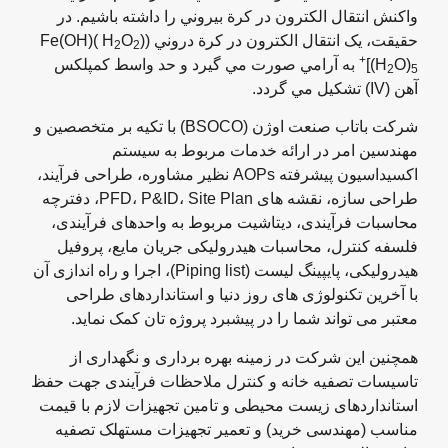
واکنش انتقال الکترون در کرة بيروني را داشته باشيم. در
حقيقت، يک انتقال الکترون در کرة دروني (Fe(OH)( H
)
O
2
2
+
O)
(H
]
به آرامي صورت مي گيرد و حد واسط کمپلکس
2
5
آهن (IV) تشکيل مي گردد.
شرکت باتاب صنعت اوژن (BSOCO) با تکیه بر متخصصین و
مهندسین امر در ارائه خدمات مربوط به سیستم
اکسیداسیون پیشرفته AOPs نظیر مشاوره، طراحی فرآیند،
طراحی سازه، نقشه های PFD، P&ID، Site Plan، دفترچه
محاسبات فرآیندی، دیتاشیت مربوط به واحدهای فرآیندی،
فلسفه کنترل، محاسبات هیدرولیکی جریان مایع، پروفیل
هیدرولیکی، پایپینگ لیست (Piping list)، اجرا و راه اندازی آن
با آخرین تکنولوژی های روز دنیا و استانداردهای طراحی
معتبر می تواند شما را در پیشبرد پروژه تان کمک نماید.
همچنین این شرکت در زمینه بهره برداری و نگهداری از
تاسیسات تصفیه خانه و کنترل ملاحظات فرآیندی جهت حفظ
استانداردهای زیست محیطی و تامین تجهیزات لازم با قیمت
مناسب (مهندسی خرید) و تعمیر تجهیزات مستهلک تصفیه