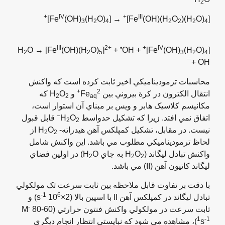
2
+
IV
+
III
]
(OH)
(H
O)
→ [Fe
]
(OH)(H
O
)(H
O)
[Fe
3
2
4
2
2
2
4
III
2+
•
+
IV
O → [Fe
(OH)(H
O)
]
+
OH
+ H
]
(OH)
(H
O)
[Fe
2
2
5
3
2
4
+ OH¯
محاسبات ترموديناميکي اخير ثابت کرده است که واکنش
2+
انتقال الکترون در کرة بيروني بين Fe
و H
O
که
2
2
aq
مکانيسم کلاسيک هابر و ويس بر مبناي آن استوار است،
–
اتفاق نمي افتد. زيرا که تشکيل حدواسط H
O
قابل قبول
2
2
نيست. در مقابل، تشکيل کمپلکس آهن هيدراته- H
O
از
2
2
لحاظ ترموديناميکي مطلوب مي باشد. اين واکنش شامل
واکنش تبادل ليگاند (H
O
به جاي H
O) در اولين فضاي
2
2
2
ليگاند کاتيون آهن (II) مي باشد.
با دقت بر تفاوت قابل ملاحظه بين ثابت سرعت تک مولکولي
-1
6
تبادل ليگاند در کمپلکس آهن II با اسپين بالا (2×10
s
) و
-
ثابت سرعت در مولکولي واکنش فنتون حرارتي (60-80 M
1
-1
s
)، مشاهده مي شود که نبايستي انتظار انجام ديگري