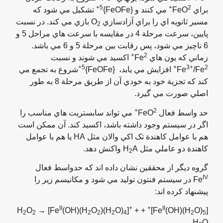
5+
2+
براي FeO
مي کنند و {FeOFe}
تشکيل مي شود که
مسير ثانويه اي را براي آزادسازي O
بازي مي کند. در نسبت
2
پايين، سرعت مرحلة 4 در مقايسه با سرعت هاي مراحل 5 و
6 ناچيز مي شود، پس رقابت بين مرحلة 5 و 6 مي باشد.
2+
زماني که يون هاي Fe
اکسيد مي شوند و نسبت
5+
3+
2+
/Fe
Fe
افزايش مي يابد، {FeOFe}
شروع به تجمع مي
کند که تجزية خود به خودي آن از طريق مرحلة 8 به طور
اصلي صورت مي گيرد.
2+
حد واسط فعال FeO
مي تواند سابستريت هاي مناسب را
اگر در سيستم وجود داشته باشد، اکسيد کند. آن ممکن است
هم با عوامل کاهندة تک اکي والان مثل HA يا هم با عوامل
کاهندة دو عاملي مثل H
A واکنش دهد.
2
گروه ديگر از محققين نشان داده اند که حدواسط فعال
IV
Fe
در سيستم فنتون توليد مي شود و مکانيسم زير را
پيشنهاد کرده اند:
II
+
+
II
O
→ [Fe
(OH)(H
O
)(H
O)
]
+
+ H
]
(OH)(H
O)
[Fe
2
2
2
2
2
4
2
5
H
O