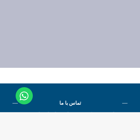
تماس با ما
با بیسوکو در ارتباط باشید
همکاران ما در اسرع وقت پاسخگو خواهند بود